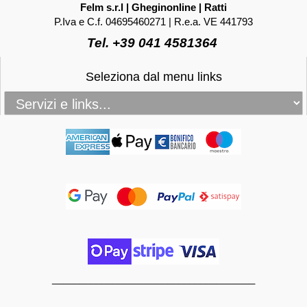
Felm s.r.l | Gheginonline | Ratti
P.Iva e C.f. 04695460271 | R.e.a. VE 441793
Tel. +39 041 4581364
Seleziona dal menu links
_____________________________________