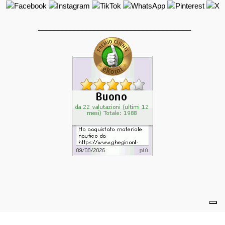
______________________________________
powered by eelimedia