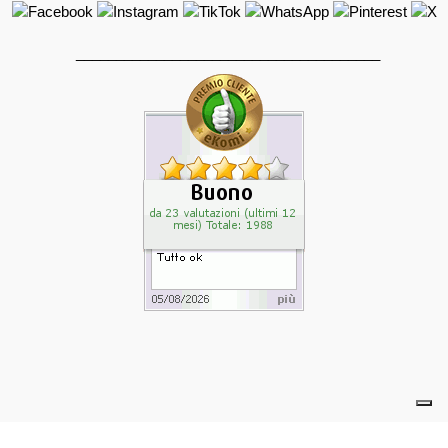
______________________________________
powered by eelimedia