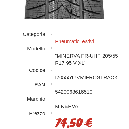
Categoria
Pneumatici estivi
Modello
"MINERVA FR-UHP 205/55
R17 95 V XL"
Codice
I2055517VMIFROSTRACK
EAN
5420068616510
Marchio
MINERVA
Prezzo
74,50 €