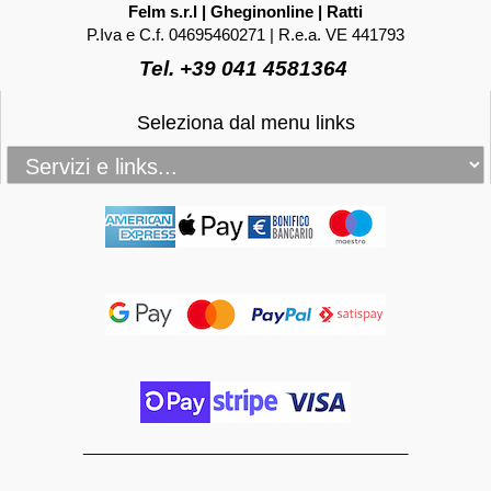
Felm s.r.l | Gheginonline | Ratti
P.Iva e C.f. 04695460271 | R.e.a. VE 441793
Tel. +39 041 4581364
Seleziona dal menu links
_____________________________________