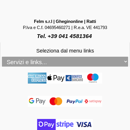
Felm s.r.l | Gheginonline | Ratti
P.Iva e C.f. 04695460271 | R.e.a. VE 441793
Tel. +39 041 4581364
Seleziona dal menu links