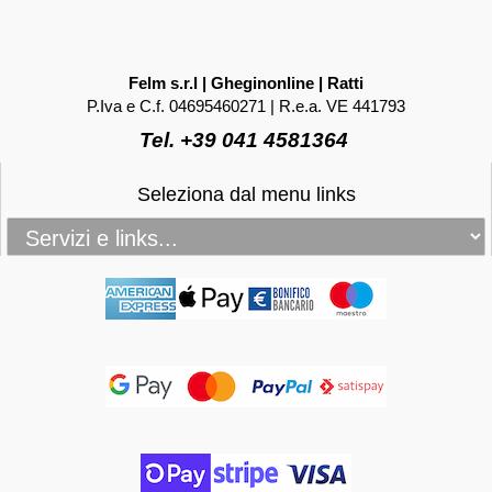
Felm s.r.l | Gheginonline | Ratti
P.Iva e C.f. 04695460271 | R.e.a. VE 441793
Tel. +39 041 4581364
Seleziona dal menu links