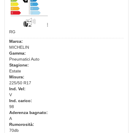
RG
Marca:
MICHELIN
Gamma:
Pneumatici Auto
Stagione:
Estate
Misura:
225/50 R17
Ind. Vel:
V
Ind. carico:
98
Aderenza bagnato:
A
Rumorosità:
70db