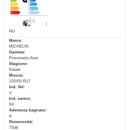
RG
Marca:
MICHELIN
Gamma:
Pneumatici Auto
Stagione:
Estate
Misura:
225/50 R17
Ind. Vel:
V
Ind. carico:
94
Aderenza bagnato:
A
Rumorosità:
70db