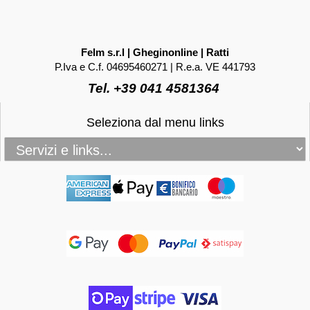
Felm s.r.l | Gheginonline | Ratti
P.Iva e C.f. 04695460271 | R.e.a. VE 441793
Tel. +39 041 4581364
Seleziona dal menu links