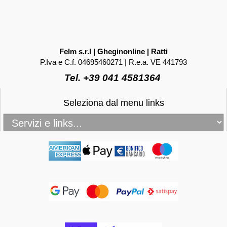
Felm s.r.l | Gheginonline | Ratti
P.Iva e C.f. 04695460271 | R.e.a. VE 441793
Tel. +39 041 4581364
Seleziona dal menu links