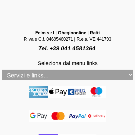
Felm s.r.l | Gheginonline | Ratti
P.Iva e C.f. 04695460271 | R.e.a. VE 441793
Tel. +39 041 4581364
Seleziona dal menu links