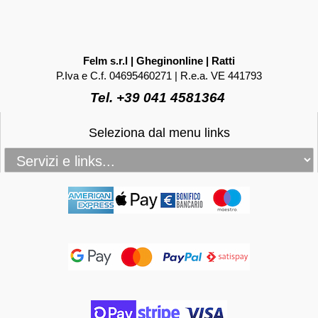
Felm s.r.l | Gheginonline | Ratti
P.Iva e C.f. 04695460271 | R.e.a. VE 441793
Tel. +39 041 4581364
Seleziona dal menu links