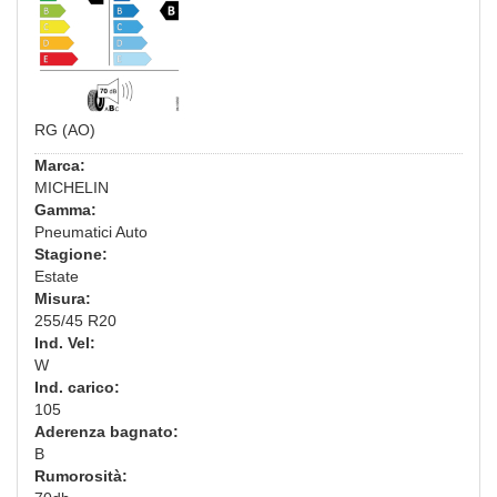
RG (AO)
Marca:
MICHELIN
Gamma:
Pneumatici Auto
Stagione:
Estate
Misura:
255/45 R20
Ind. Vel:
W
Ind. carico:
105
Aderenza bagnato:
B
Rumorosità: