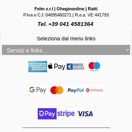
Felm s.r.l | Gheginonline | Ratti
P.Iva e C.f. 04695460271 | R.e.a. VE 441793
Tel. +39 041 4581364
Seleziona dal menu links
_____________________________________