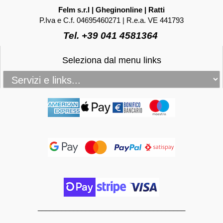
Felm s.r.l | Gheginonline | Ratti
P.Iva e C.f. 04695460271 | R.e.a. VE 441793
Tel. +39 041 4581364
Seleziona dal menu links
_____________________________________