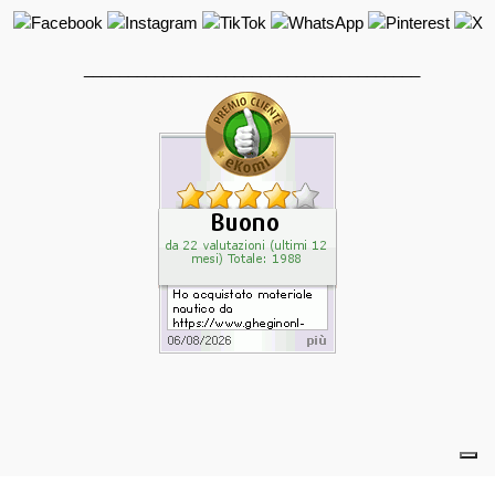
______________________________________
powered by eelimedia