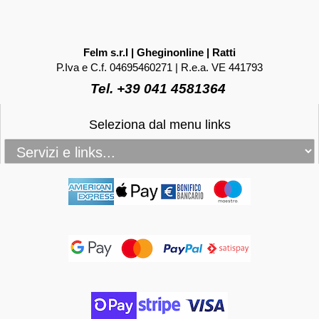
Felm s.r.l | Gheginonline | Ratti
P.Iva e C.f. 04695460271 | R.e.a. VE 441793
Tel. +39 041 4581364
Seleziona dal menu links