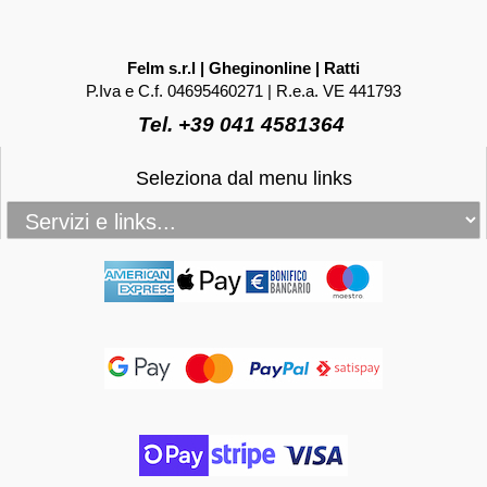
Felm s.r.l | Gheginonline | Ratti
P.Iva e C.f. 04695460271 | R.e.a. VE 441793
Tel. +39 041 4581364
Seleziona dal menu links