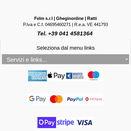
Felm s.r.l | Gheginonline | Ratti
P.Iva e C.f. 04695460271 | R.e.a. VE 441793
Tel. +39 041 4581364
Seleziona dal menu links