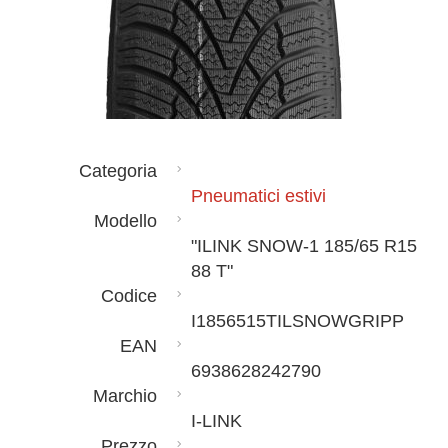
Categoria
Pneumatici estivi
Modello
"ILINK SNOW-1 185/65 R15
88 T"
Codice
I1856515TILSNOWGRIPP
EAN
6938628242790
Marchio
I-LINK
Prezzo