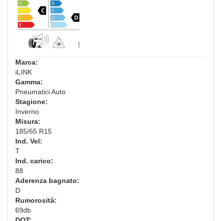
Marca:
iLINK
Gamma:
Pneumatici Auto
Stagione:
Inverno
Misura:
185/65 R15
Ind. Vel:
T
Ind. carico:
88
Aderenza bagnato:
D
Rumorosità:
69db
DOT: