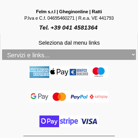
Felm s.r.l | Gheginonline | Ratti
P.Iva e C.f. 04695460271 | R.e.a. VE 441793
Tel. +39 041 4581364
Seleziona dal menu links
_____________________________________