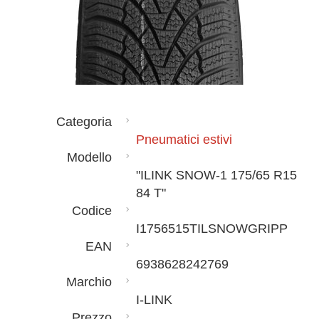
Categoria
Pneumatici estivi
Modello
"ILINK SNOW-1 175/65 R15
84 T"
Codice
I1756515TILSNOWGRIPP
EAN
6938628242769
Marchio
I-LINK
Prezzo