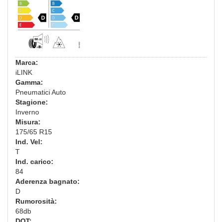
Marca:
iLINK
Gamma:
Pneumatici Auto
Stagione:
Inverno
Misura:
175/65 R15
Ind. Vel:
T
Ind. carico:
84
Aderenza bagnato:
D
Rumorosità:
68db
DOT: