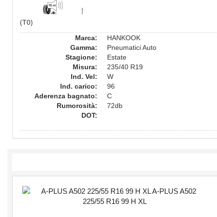
(T0)
Marca:
HANKOOK
Gamma:
Pneumatici Auto
Stagione:
Estate
Misura:
235/40 R19
Ind. Vel:
W
Ind. carico:
96
Aderenza bagnato:
C
Rumorosità:
72db
DOT: