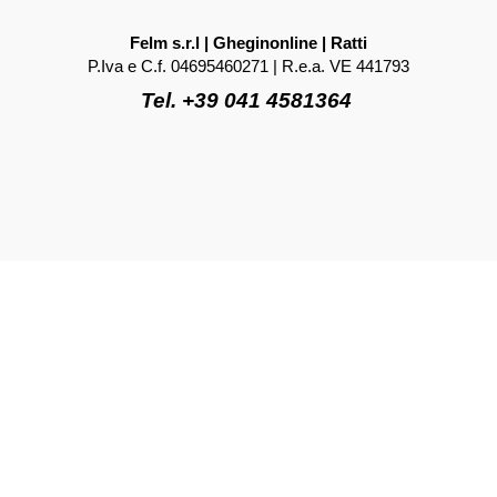
Felm s.r.l | Gheginonline | Ratti
P.Iva e C.f. 04695460271 | R.e.a. VE 441793
Tel. +39 041 4581364