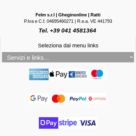
Felm s.r.l | Gheginonline | Ratti
P.Iva e C.f. 04695460271 | R.e.a. VE 441793
Tel. +39 041 4581364
Seleziona dal menu links
_____________________________________