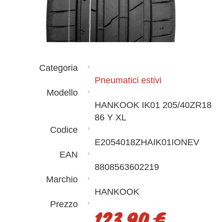
Categoria
Pneumatici estivi
Modello
HANKOOK IK01 205/40ZR18
86 Y XL
Codice
E2054018ZHAIK01IONEV
EAN
8808563602219
Marchio
HANKOOK
Prezzo
123,90 €