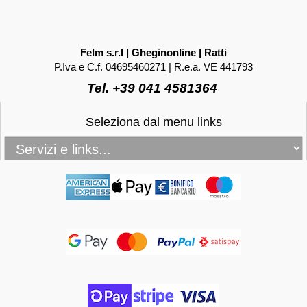
Felm s.r.l | Gheginonline | Ratti
P.Iva e C.f. 04695460271 | R.e.a. VE 441793
Tel. +39 041 4581364
Seleziona dal menu links