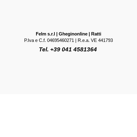
Felm s.r.l | Gheginonline | Ratti
P.Iva e C.f. 04695460271 | R.e.a. VE 441793
Tel. +39 041 4581364