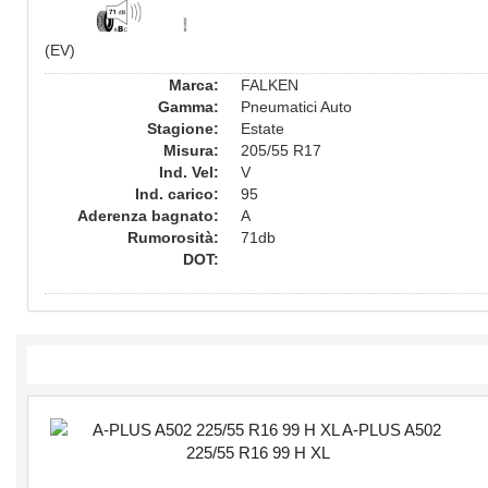
(EV)
Marca:
FALKEN
Gamma:
Pneumatici Auto
Stagione:
Estate
Misura:
205/55 R17
Ind. Vel:
V
Ind. carico:
95
Aderenza bagnato:
A
Rumorosità:
71db
DOT: