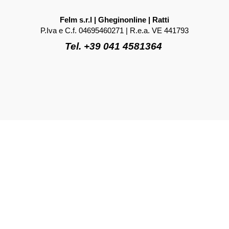
Felm s.r.l | Gheginonline | Ratti
P.Iva e C.f. 04695460271 | R.e.a. VE 441793
Tel. +39 041 4581364