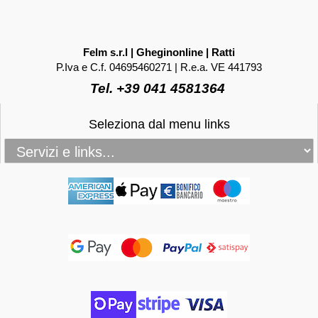
Felm s.r.l | Gheginonline | Ratti
P.Iva e C.f. 04695460271 | R.e.a. VE 441793
Tel. +39 041 4581364
Seleziona dal menu links