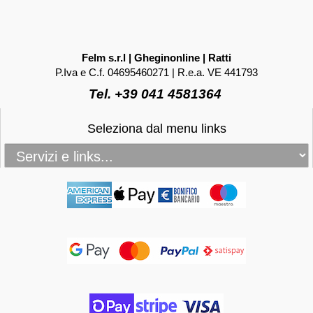
Felm s.r.l | Gheginonline | Ratti
P.Iva e C.f. 04695460271 | R.e.a. VE 441793
Tel. +39 041 4581364
Seleziona dal menu links