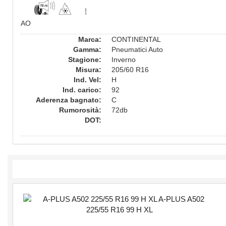
AO
Marca:
CONTINENTAL
Gamma:
Pneumatici Auto
Stagione:
Inverno
Misura:
205/60 R16
Ind. Vel:
H
Ind. carico:
92
Aderenza bagnato:
C
Rumorosità:
72db
DOT: