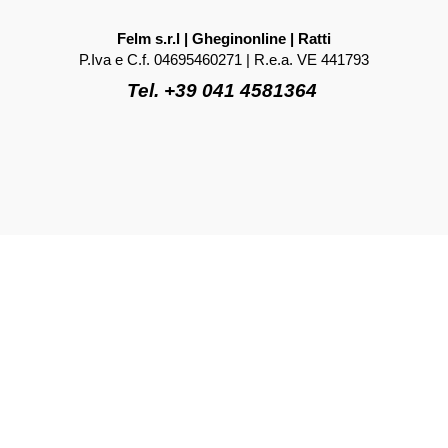
Felm s.r.l | Gheginonline | Ratti
P.Iva e C.f. 04695460271 | R.e.a. VE 441793
Tel. +39 041 4581364