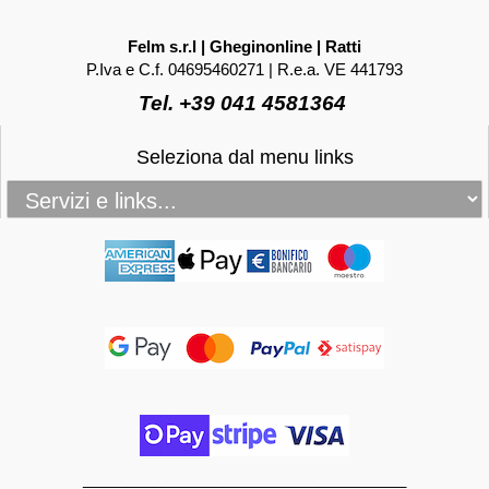
Felm s.r.l | Gheginonline | Ratti
P.Iva e C.f. 04695460271 | R.e.a. VE 441793
Tel. +39 041 4581364
Seleziona dal menu links
_____________________________________