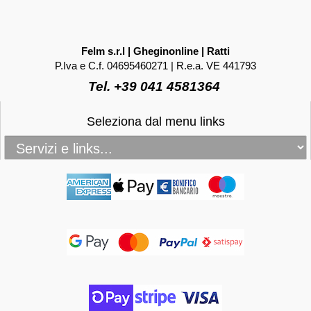
Felm s.r.l | Gheginonline | Ratti
P.Iva e C.f. 04695460271 | R.e.a. VE 441793
Tel. +39 041 4581364
Seleziona dal menu links