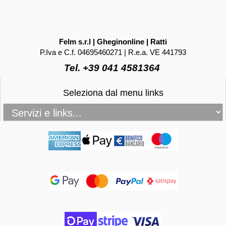
Felm s.r.l | Gheginonline | Ratti
P.Iva e C.f. 04695460271 | R.e.a. VE 441793
Tel. +39 041 4581364
Seleziona dal menu links