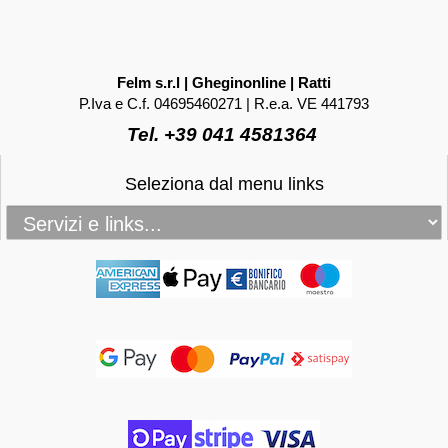
Felm s.r.l | Gheginonline | Ratti
P.Iva e C.f. 04695460271 | R.e.a. VE 441793
Tel. +39 041 4581364
Seleziona dal menu links