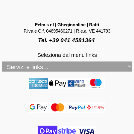
Felm s.r.l | Gheginonline | Ratti
P.Iva e C.f. 04695460271 | R.e.a. VE 441793
Tel. +39 041 4581364
Seleziona dal menu links