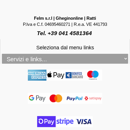
Felm s.r.l | Gheginonline | Ratti
P.Iva e C.f. 04695460271 | R.e.a. VE 441793
Tel. +39 041 4581364
Seleziona dal menu links