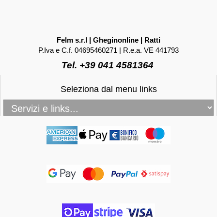
Felm s.r.l | Gheginonline | Ratti
P.Iva e C.f. 04695460271 | R.e.a. VE 441793
Tel. +39 041 4581364
Seleziona dal menu links