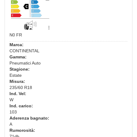
N0 FR
Marca:
CONTINENTAL
Gamma:
Pneumatici Auto
Stagione:
Estate
Misura:
235/60 R18
Ind. Vel:
W
Ind. carico:
103
Aderenza bagnato:
A
Rumorosità:
71db