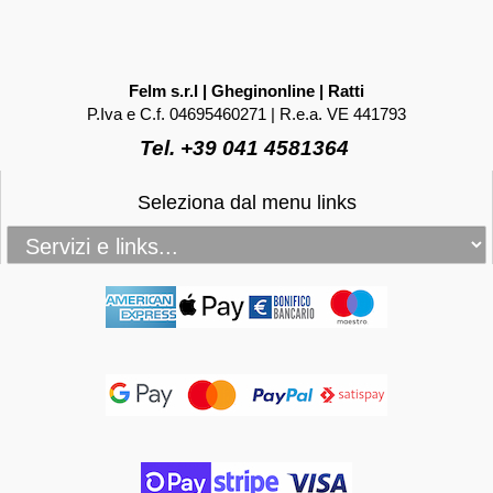
Felm s.r.l | Gheginonline | Ratti
P.Iva e C.f. 04695460271 | R.e.a. VE 441793
Tel. +39 041 4581364
Seleziona dal menu links