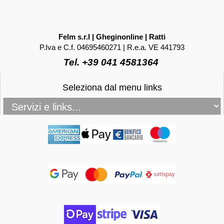
Felm s.r.l | Gheginonline | Ratti
P.Iva e C.f. 04695460271 | R.e.a. VE 441793
Tel. +39 041 4581364
Seleziona dal menu links