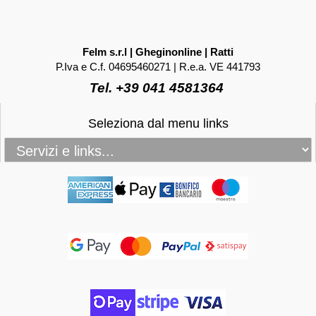
Felm s.r.l | Gheginonline | Ratti
P.Iva e C.f. 04695460271 | R.e.a. VE 441793
Tel. +39 041 4581364
Seleziona dal menu links