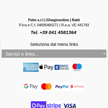
Felm s.r.l | Gheginonline | Ratti
P.Iva e C.f. 04695460271 | R.e.a. VE 441793
Tel. +39 041 4581364
Seleziona dal menu links