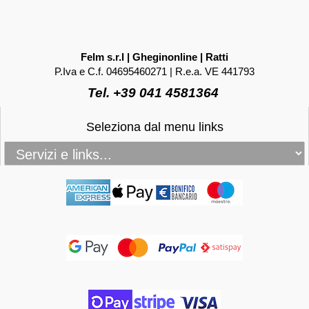
Felm s.r.l | Gheginonline | Ratti
P.Iva e C.f. 04695460271 | R.e.a. VE 441793
Tel. +39 041 4581364
Seleziona dal menu links