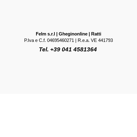
Felm s.r.l | Gheginonline | Ratti
P.Iva e C.f. 04695460271 | R.e.a. VE 441793
Tel. +39 041 4581364