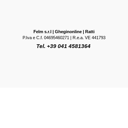
Felm s.r.l | Gheginonline | Ratti
P.Iva e C.f. 04695460271 | R.e.a. VE 441793
Tel. +39 041 4581364