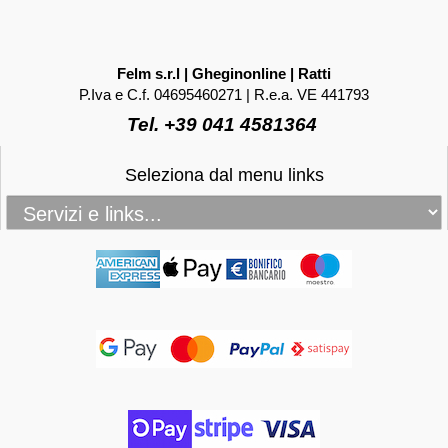
Felm s.r.l | Gheginonline | Ratti
P.Iva e C.f. 04695460271 | R.e.a. VE 441793
Tel. +39 041 4581364
Seleziona dal menu links