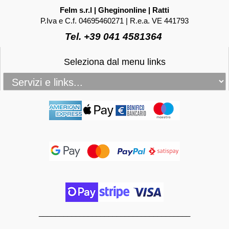
Felm s.r.l | Gheginonline | Ratti
P.Iva e C.f. 04695460271 | R.e.a. VE 441793
Tel. +39 041 4581364
Seleziona dal menu links
_____________________________________