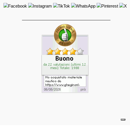
______________________________________
powered by eelimedia