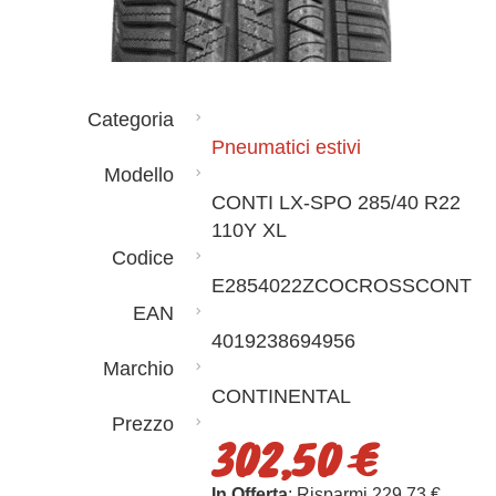
Categoria
Pneumatici estivi
Modello
CONTI LX-SPO 285/40 R22
110Y XL
Codice
E2854022ZCOCROSSCONT
EAN
4019238694956
Marchio
CONTINENTAL
Prezzo
302,50 €
In Offerta
: Risparmi 229,73 €