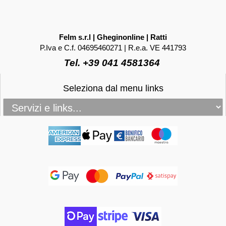
Felm s.r.l | Gheginonline | Ratti
P.Iva e C.f. 04695460271 | R.e.a. VE 441793
Tel. +39 041 4581364
Seleziona dal menu links