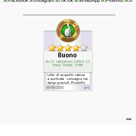
______________________________________
powered by eelimedia