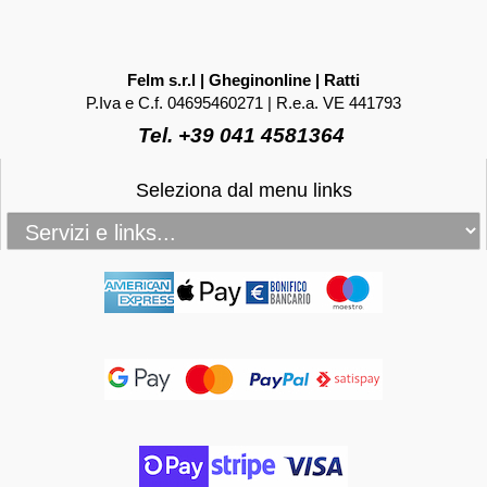
Felm s.r.l | Gheginonline | Ratti
P.Iva e C.f. 04695460271 | R.e.a. VE 441793
Tel. +39 041 4581364
Seleziona dal menu links