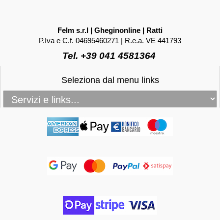
Felm s.r.l | Gheginonline | Ratti
P.Iva e C.f. 04695460271 | R.e.a. VE 441793
Tel. +39 041 4581364
Seleziona dal menu links