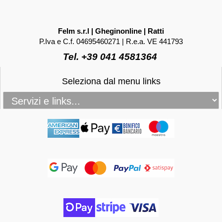
Felm s.r.l | Gheginonline | Ratti
P.Iva e C.f. 04695460271 | R.e.a. VE 441793
Tel. +39 041 4581364
Seleziona dal menu links