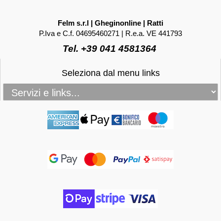
Felm s.r.l | Gheginonline | Ratti
P.Iva e C.f. 04695460271 | R.e.a. VE 441793
Tel. +39 041 4581364
Seleziona dal menu links
_____________________________________