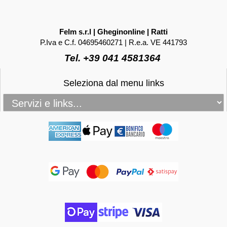
Felm s.r.l | Gheginonline | Ratti
P.Iva e C.f. 04695460271 | R.e.a. VE 441793
Tel. +39 041 4581364
Seleziona dal menu links