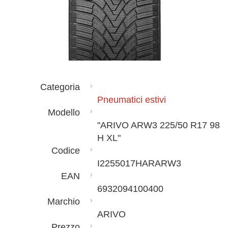
Categoria
Pneumatici estivi
Modello
"ARIVO ARW3 225/50 R17 98
H XL"
Codice
I2255017HARARW3
EAN
6932094100400
Marchio
ARIVO
Prezzo