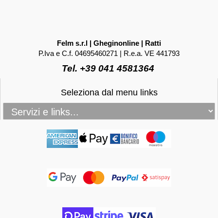
Felm s.r.l | Gheginonline | Ratti
P.Iva e C.f. 04695460271 | R.e.a. VE 441793
Tel. +39 041 4581364
Seleziona dal menu links