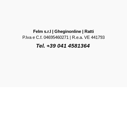
Felm s.r.l | Gheginonline | Ratti
P.Iva e C.f. 04695460271 | R.e.a. VE 441793
Tel. +39 041 4581364