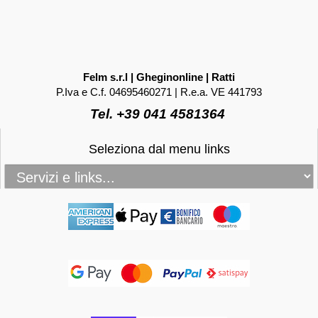
Felm s.r.l | Gheginonline | Ratti
P.Iva e C.f. 04695460271 | R.e.a. VE 441793
Tel. +39 041 4581364
Seleziona dal menu links