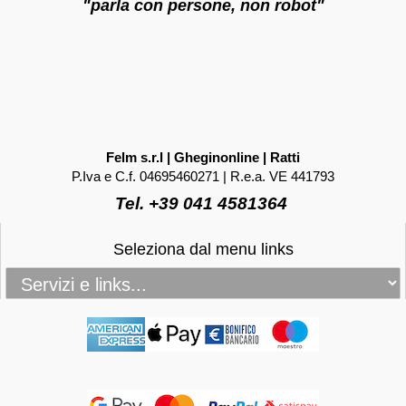
"parla con persone, non robot"
Felm s.r.l | Gheginonline | Ratti
P.Iva e C.f. 04695460271 | R.e.a. VE 441793
Tel. +39 041 4581364
Seleziona dal menu links