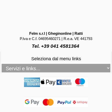
Felm s.r.l | Gheginonline | Ratti
P.Iva e C.f. 04695460271 | R.e.a. VE 441793
Tel. +39 041 4581364
Seleziona dal menu links